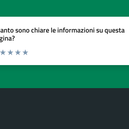
anto sono chiare le informazioni su questa
gina?
a da 1 a 5 stelle la pagina
ta 1 stelle su 5
Valuta 2 stelle su 5
Valuta 3 stelle su 5
Valuta 4 stelle su 5
Valuta 5 stelle su 5