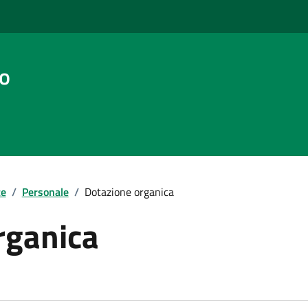
co
te
/
Personale
/
Dotazione organica
rganica